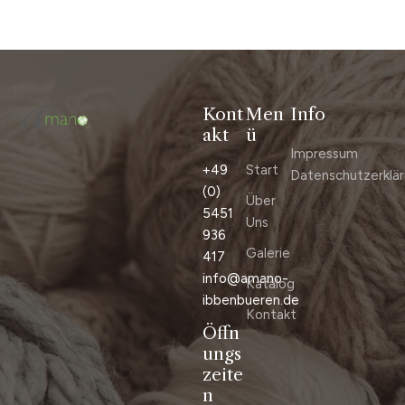
Kont
Men
Info
akt
ü
Impressum
+49
Start
Datenschutzerklä
(0)
Über
5451
Uns
936
Galerie
417
info@amano-
Katalog
ibbenbueren.de
Kontakt
Öffn
ungs
zeite
n