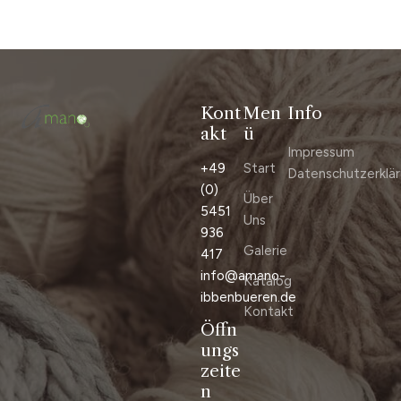
Kont
Men
Info
akt
ü
Impressum
+49
Start
Datenschutzerklä
(0)
Über
5451
Uns
936
Galerie
417
info@amano-
Katalog
ibbenbueren.de
Kontakt
Öffn
ungs
zeite
n